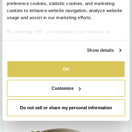
preference cookies, statistic cookies, and marketing 
cookies to enhance website navigation, analyze website 
usage and assist in our marketing efforts.
สุกี้น้ำซุปไก่สกัด
By selecting “OK”, you continue to use cookies as 
described above. Alternatively, you can opt out of the 
เมนูจากแบรนด์ซุปไก่สกัด
sale or sharing of your personal information by clicking 
Show details
SERVES : 1 PORTION
“Do not sell or share my personal information”. For more 
details, please refer to our Privacy Policy.
SEE RECIPE
OK
Customize
Do not sell or share my personal information