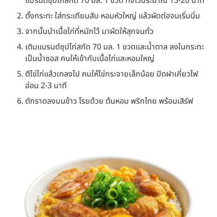
แบรนด์ซุปไก่สกัด 70 มล. 1 ขวด ทิ้งไว้ประมาณ 15-20 นาที
ตั้งกระทะ ใส่กระเทียมสับ หอมหัวใหญ่ แล้วผัดต่อจนเริ่มนิ่ม
จากนั้นนำเนื้อไก่ที่หมักไว้ มาผัดให้สุกจนทั่ว
เติมแบรนด์ซุปไก่สกัด 70 มล. 1 ขวดและน้ำตาล ลงในกระทะ
เป็นน้ำซอส คนให้เข้ากับเนื้อไก่และหอมใหญ่
ตีไข่ไก่แล้วเทลงไป คนให้ไข่กระจายเล็กน้อย ปิดฝาเคี่ยวไฟ
อ่อน 2-3 นาที
ตักราดลงบนข้าว โรยด้วย ต้นหอม พริกไทย พร้อมเสิร์ฟ