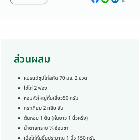
ส่วนผสม
แบรนด์ซุปไก่สกัด 70 มล. 2 ขวด
ไข่ไก่ 2 ฟอง
หอมหัวใหญ่หั่นเสี้ยว50 กรัม
กระเทียม 2 กลีบ สับ
ต้นหอม 1 ต้น (หั่นยาว 1 นิ้วครึ่ง)
น้ำตาลทราย ¼ ช้อนชา
เนื้อไก่หั่นชิ้นประมาณ 1 นิ้ว 150 กรัม