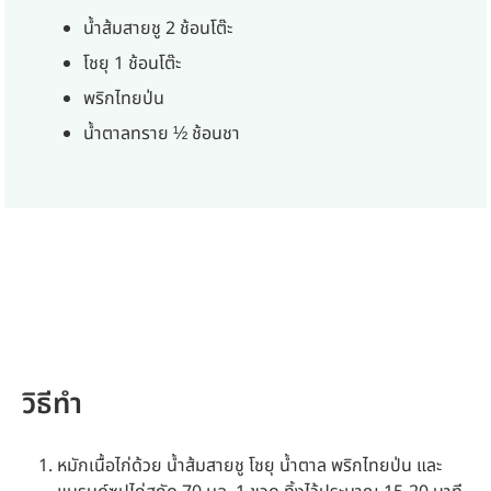
น้ำส้มสายชู 2 ช้อนโต๊ะ
โชยุ 1 ช้อนโต๊ะ
พริกไทยป่น
น้ำตาลทราย ½ ช้อนชา
วิธีทำ
หมักเนื้อไก่ด้วย น้ำส้มสายชู โชยุ น้ำตาล พริกไทยป่น และ