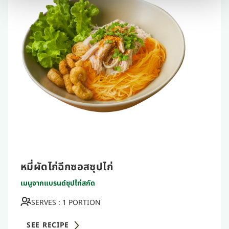
หมี่ผัดไก่ฉีกซอสซุปไก่
เมนูจากแบรนด์ซุปไก่สกัด
SERVES : 1 PORTION
SEE RECIPE