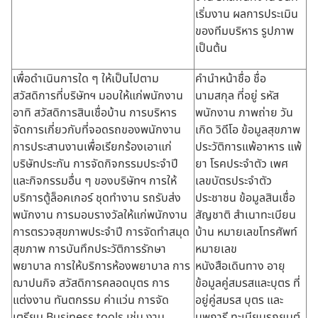
เริ่มงาน ผลการประเมิน
ของทีมบริหาร รูปภาพ
เป็นต้น
เพื่อดำเนินการใด ๆ ให้เป็นไปตาม
คำนำหน้าชื่อ ชื่อ
สวัสดิการที่บริษัทฯ มอบให้แก่พนักงาน
นามสกุล ที่อยู่ รหัส
อาทิ สวัสดิการสินเชื่อบ้าน การบริหาร
พนักงาน ภาพถ่าย วัน
จัดการเกี่ยวกับที่จอดรถของพนักงาน
เกิด วิดีโอ ข้อมูลสุขภาพ
การประสานงานเพื่อเรียกร้องเอาแก่
ประวัติการแพ้อาหาร แพ้
บริษัทประกัน การจัดกิจกรรมประจำปี
ยา โรคประจำตัว เพศ
และกิจกรรมอื่น ๆ ของบริษัทฯ การให้
เลขบัตรประจำตัว
บริการตู้ล็อคเกอร์ ชุดทำงาน รถรับส่ง
ประชาชน ข้อมูลสินเชื่อ
พนักงาน การมอบรางวัลให้แก่พนักงาน
สัญชาติ สำเนาทะเบียน
การตรวจสุขภาพประจำปี การจัดทำสมุด
บ้าน หมายเลขโทรศัพท์
สุขภาพ การบันทึกประวัติการรักษา
หมายเลข
พยาบาล การให้บริการห้องพยาบาล การ
หนังสือเดินทาง อายุ
ฌาปนกิจ สวัสดิการคลอดบุตร การ
ข้อมูลคู่สมรสและบุตร ที่
แต่งงาน ทันตกรรม ค่าแว่น การจัด
อยู่คู่สมรส บุตร และ
เตรียม Business tools เช่น งาน
บุพการี ทะเบียนรถยนต์