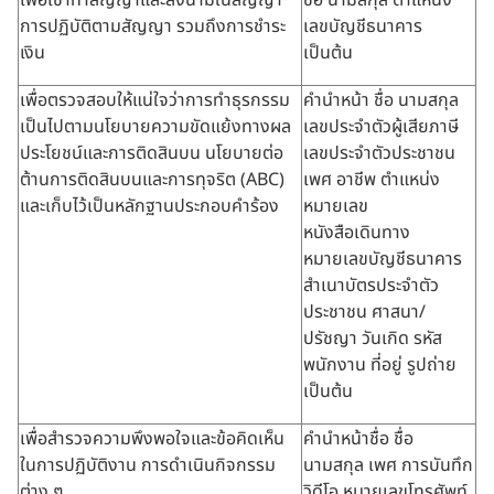
เพื่อเข้าทำสัญญาและลงนามในสัญญา
ชื่อ นามสกุล ตำแหน่ง
การปฏิบัติตามสัญญา รวมถึงการชำระ
เลขบัญชีธนาคาร
เงิน
เป็นต้น
เพื่อตรวจสอบให้แน่ใจว่าการทำธุรกรรม
คำนำหน้า ชื่อ นามสกุล
เป็นไปตามนโยบายความขัดแย้งทางผล
เลขประจำตัวผู้เสียภาษี
ประโยชน์และการติดสินบน นโยบายต่อ
เลขประจำตัวประชาชน
ต้านการติดสินบนและการทุจริต (ABC)
เพศ อาชีพ ตำแหน่ง
และเก็บไว้เป็นหลักฐานประกอบคำร้อง
หมายเลข
หนังสือเดินทาง
หมายเลขบัญชีธนาคาร
สำเนาบัตรประจำตัว
ประชาชน ศาสนา/
ปรัชญา วันเกิด รหัส
พนักงาน ที่อยู่ รูปถ่าย
เป็นต้น
เพื่อสำรวจความพึงพอใจและข้อคิดเห็น
คำนำหน้าชื่อ ชื่อ
ในการปฏิบัติงาน การดำเนินกิจกรรม
นามสกุล เพศ การบันทึก
ต่าง ๆ
วิดีโอ หมายเลขโทรศัพท์