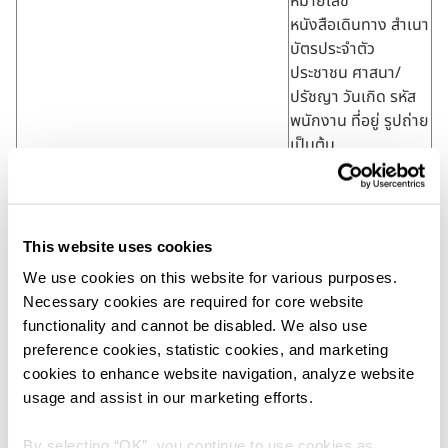
หมายเลข
หนังสือเดินทาง สำเนา
บัตรประจำตัว
ประชาชน ศาสนา/
ปรัชญา วันเกิด รหัส
พนักงาน ที่อยู่ รูปถ่าย
เป็นต้น
เพื่อนำข้อมูลส่วนบุคคลที่ได้รับจากลูกค้า
ชื่อ นามสกุล ราย
โดยตรง หรือข้อมูลส่วนบุคคลของลูกค้าที่
ละเอียดการติดต่อ
ได้รับมาจากคู่ค้า/บุคคลที่สามมาใช้เพื่อ
ภาพถ่าย เป็นต้น
This website uses cookies
เสนอขายสินค้าหรือบริการ เพื่อประกอบ
We use cookies on this website for various purposes. 
การดำเนินกิจกรรมส่งเสริมการขาย การ
Necessary cookies are required for core website 
มอบของรางวัล โฆษณาและประชาสัมพันธ์
functionality and cannot be disabled. We also use 
ของบริษัทฯ หรือตามวัตถุประสงค์ที่คู่ค้า
preference cookies, statistic cookies, and marketing 
หรือบุคคลที่สามได้แจ้งไว้แก่ลูกค้า
cookies to enhance website navigation, analyze website 
เพื่อเปิดเผยข้อมูลส่วนบุคคลที่ได้รับจาก
คำนำหน้าชื่อ ชื่อ
usage and assist in our marketing efforts.
ลูกค้าหรือข้อมูลส่วนบุคคลของลูกค้าที่ได้
นามสกุล ที่อยู่ วันเกิด
รับมาจากคู่ค้าให้แก่องค์กร หน่วยงาน
ลายเซ็น อีเมล เพศ
By selecting “OK”, you continue to use cookies as 