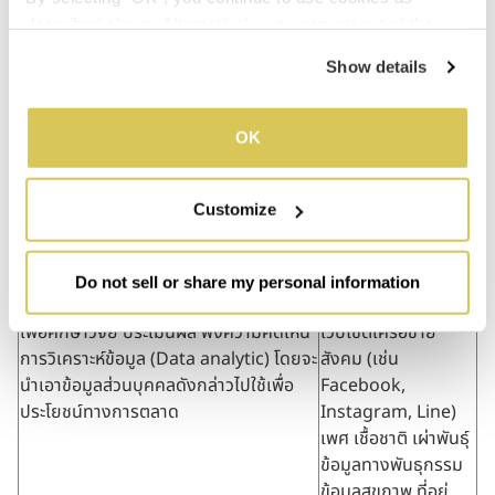
บริษัท หรือบุคคลที่สาม ซึ่งเข้าร่วมทำ
เลขบัตรประจำตัว
described above. Alternatively, you can opt out of the 
สัญญาต่าง ๆ กับบริษัทฯ เช่น การเรียก
ประชาชน ข้อมูล
sale or sharing of your personal information by clicking 
Show details
ร้องเอาแก่บริษัทประกัน เป็นต้น
สุขภาพ เป็นต้น
“Do not sell or share my personal information”. For more 
details, please refer to our Privacy Policy.
เพื่อใช้ประกอบการจัดกิจกรรม การมอบ
คำนำหน้าชื่อ ชื่อ
OK
รางวัล และอื่นๆ ที่เกี่ยวข้องให้แก่เจ้าของ
นามสกุล เลขบัญชี
ข้อมูลส่วนบุคคล รวมถึงการจัดเก็บหลัก
ธนาคาร ไลน์ส่วนตัว
ฐานที่เกี่ยวกับการจัดกิจกรรมและมอบ
หมายเลขโทรศัพท์
Customize
รางวัลดังกล่าว
อีเมล บัญชีเฟสบุค
ภาพถ่าย วิดีโอ ข้อมูล
สุขภาพ เป็นต้น
Do not sell or share my personal information
เพื่อศึกษาวิจัย ประเมินผล ฟังความคิดเห็น
เว็บไซต์เครือข่าย
การวิเคราะห์ข้อมูล (Data analytic) โดยจะ
สังคม (เช่น
นำเอาข้อมูลส่วนบุคคลดังกล่าวไปใช้เพื่อ
Facebook,
ประโยชน์ทางการตลาด
Instagram, Line)
เพศ เชื้อชาติ เผ่าพันธุ์
ข้อมูลทางพันธุกรรม
ข้อมูลสุขภาพ ที่อยู่