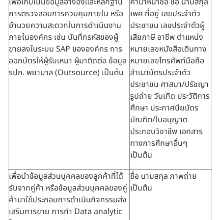
เพื่อเก็บเป็นข้อมูลอ้างอิงและหลักฐาน
คำนำหน้าชื่อ ชื่อ นามสกุล
การตรวจสอบการควบคุมภายใน หรือ
เพศ ที่อยู่ เลขประจำตัว
อำนวยความสะดวกในการดำเนินงาน
ประชาชน เลขประจำตัวผู้
ภายในองค์กร เช่น บันทึกรหัสของผู้
เสียภาษี อาชีพ ตำแหน่ง
ขายลงในระบบ SAP ขององค์กร การ
หมายเลขหนังสือเดินทาง
ออกบัตรให้ผู้รับเหมา ผู้มาติดต่อ ข้อมูล
หมายเลขโทรศัพท์มือถือ
รปภ. พยาบาล (Outsource) เป็นต้น
สำเนาบัตรประจำตัว
ประชาชน ศาสนา/ปรัชญา
รูปถ่าย วันเกิด ประวัติการ
ศึกษา ประกาศนียบัตร
บัณฑิต/ใบอนุญาต
ประกอบวิชาชีพ เอกสาร
ทางการศึกษาอื่นๆ
เป็นต้น
เพื่อนำข้อมูลส่วนบุคคลของลูกค้าที่ได้
ชื่อ นามสกุล ภาพถ่าย
รับจากคู่ค้า หรือข้อมูลส่วนบุคคลของคู่
เป็นต้น
ค้ามาใช้ประกอบการดำเนินกิจกรรมส่ง
เสริมการขาย การทำ Data analytic