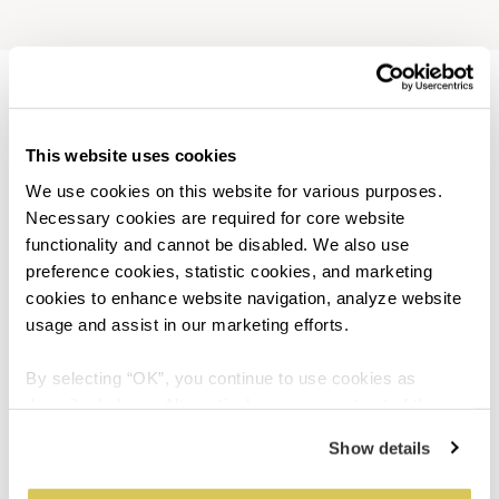
This website uses cookies
รากฐานของเรา สู่อนาคตของ
We use cookies on this website for various purposes. 
คุณ
Necessary cookies are required for core website 
functionality and cannot be disabled. We also use 
preference cookies, statistic cookies, and marketing 
24
cookies to enhance website navigation, analyze website 
usage and assist in our marketing efforts.
By selecting “OK”, you continue to use cookies as 
described above. Alternatively, you can opt out of the 
คลินิกสำหรับค้นคว้า
sale or sharing of your personal information by clicking 
Show details
“Do not sell or share my personal information”. For more 
details, please refer to our Privacy Policy.