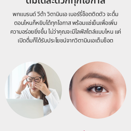
ดื่มได้สะดวกทุกโอกาส
พกแบรนด์ วีต้า วิตามินเอ เบอร์รี่ช็อตติดตัว จะดื่ม
ตอนไหนก็หยิบได้ทุกโอกาส พร้อมแช่เย็นเพื่อเพิ่ม
ความอร่อยยิ่งขึ้น ไม่ว่าคุณจะมีไลฟ์สไตล์แบบไหน แค่
เปิดดื่มก็ได้รับประโยชน์จากวิตามินเอเต็มช็อต