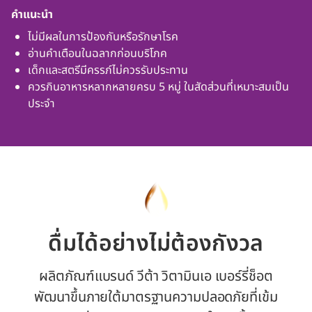
คำแนะนำ
ไม่มีผลในการป้องกันหรือรักษาโรค
อ่านคำเตือนในฉลากก่อนบริโภค
เด็กและสตรีมีครรภ์ไม่ควรรับประทาน
ควรกินอาหารหลากหลายครบ 5 หมู่ ในสัดส่วนที่เหมาะสมเป็น
ประจำ
ดื่มได้อย่างไม่ต้องกังวล
ผลิตภัณฑ์แบรนด์ วีต้า วิตามินเอ เบอร์รี่ช็อต
พัฒนาขึ้นภายใต้มาตรฐานความปลอดภัยที่เข้ม