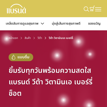
เคล็ดลับการดูแลสุขภาพ
มุ่งสู่เส้นทางสุขภาพดี
ของขวัญ
หน้าแรก
สินค้า
วีต้า
วีต้า วิตามินเอ เบอร์รี่
แบบดื่ม
ยิ้มรับทุกวันพร้อมความสดใส
แบรนด์ วีต้า วิตามินเอ เบอร์รี่
ช็อต