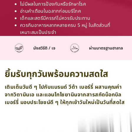
ไม่มีผลในการป้องกันหรือรักษาโรค
อ่านคำเตือนในฉลากก่อนบริโภค
เด็กและสตรีมีครรภ์ไม่ควรรับประทาน
ควรกินอาหารหลากหลายครบ 5 หมู่ ในสัดส่วนที่
เหมาะสมเป็นประจำ
มังสวิรัติ / เจ
ผ่านมาตรฐานฮาลาล
ยิ้มรับทุกวันพร้อมความสดใส
เติมเต็มวันดี ๆ ไปกับแบรนด์ วีต้า เบอร์รี่ ผสานคุณค่า
จากวิตามินเอ และแอนโทไซยานินจากสารสกัดบ็อกบิล
เบอร์รี่ มอบประโยชน์ดี ๆ ให้ทุกเช้าวันใหม่เป็นวันที่สดใส