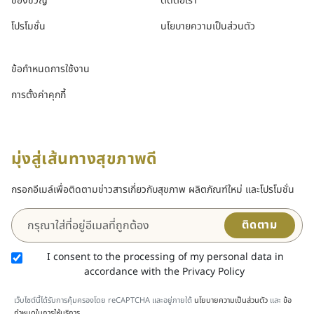
ของขวัญ
ติดต่อเรา
โปรโมชั่น
นโยบายความเป็นส่วนตัว
ข้อกำหนดการใช้งาน
การตั้งค่าคุกกี้
มุ่งสู่เส้นทางสุขภาพดี
กรอกอีเมล์เพื่อติดตามข่าวสารเกี่ยวกับสุขภาพ ผลิตภัณฑ์ใหม่ และโปรโมชั่น
ติดตาม
I consent to the processing of my personal data in
accordance with the Privacy Policy
เว็บไซต์นี้ได้รับการคุ้มครองโดย reCAPTCHA และอยู่ภายใต้
นโยบายความเป็นส่วนตัว
และ
ข้อ
กำหนดในการให้บริการ