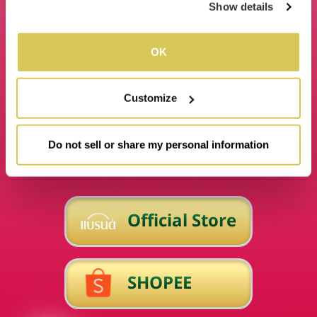
Show details
“Do not sell or share my personal information”. For more 
details, please refer to our Privacy Policy.
สัมผัสประสบการณ์ใหม่ แห่งการดูแลตัว
OK
เองกินอาหารหลากหลายครบ 5 หมู่ และ
Customize
เสริมด้วย แบรนด์วีต้า วิตามินเอ เบอร์รี่
ช็อต ได้แล้ววันนี้
Do not sell or share my personal information
สั่งซื้อแบรนด์วีต้า วิตามินเอ เบอร์รี่ช็อต ได้ที่
Official Store
SHOPEE