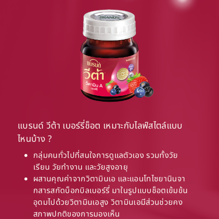
แบรนด์ วีต้า เบอร์รี่ช็อต เหมาะกับไลฟ์สไตล์แบบ
ไหนบ้าง ?
กลุ่มคนทั่วไปที่สนใจการดูแลตัวเอง รวมทั้งวัย
เรียน วัยทำงาน และวัยสูงอายุ
ผสานคุณค่าจากวิตามินเอ และแอนโทไซยานินจา
กสารสกัดบ็อกบิลเบอร์รี่ มาในรูปแบบช็อตเข้มข้น
อุดมไปด้วยวิตามินเอสูง วิตามินเอมีส่วนช่วยคง
สภาพปกติของการมองเห็น