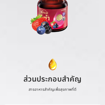
ส่วนประกอบสำคัญ
สารอาหารสำคัญเพื่อสุขภาพที่ดี