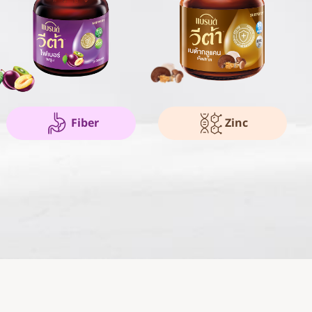
Fiber
Zinc