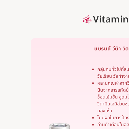
Vitami
แบรนด์ วีต้า วิต
กลุ่มคนทั่วไปที่
วัยเรียน วัยทำงา
ผสานคุณค่าจากว
นินจากสารสกัดบ็
ช็อตเข้มข้น อุดม
วิตามินเอมีส่ว
มองเห็น
ไม่มีผลในการป้อ
อ่านคำเตือนในฉ