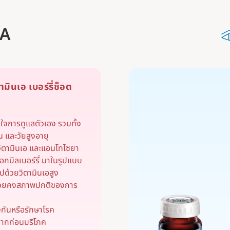
nA
ามินเอ เบอร์รี่ช็อต
สนใจการดูแลตัวเอง รวมทั้ง
น และวัยสูงอายุ
ิตามินเอ และแอนโทไซยา
อกบิลเบอร์รี่ มาในรูปแบบ
ไปด้วยวิตามินเอสูง
นช่วยคงสภาพปกติของการ
งกันหรือรักษาโรค
ลากก่อนบริโภค