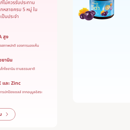
รภ์ไม่ควรรับประทาน
กหลายครบ 5 หมู่ ใน
มเป็นประจำ
A สูง
ยคงสภาพปกติ ของการมองเห็น
ซยานิน
แอนโทไซยานิน ตามธรรมชาติ
 E และ Zinc
การปกป้องเซลล์ จากอนุมูลอิสระ
ม