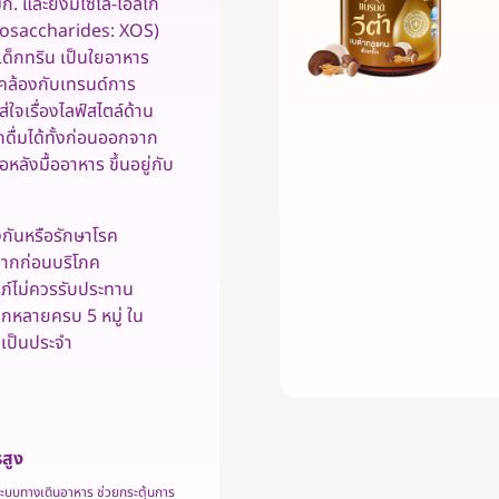
ก. และยังมีไซโล-โอลิโก
igosaccharides: XOS)
เด็กทริน เป็นใยอาหาร
ดคล้องกับเทรนด์การ
ส่ใจเรื่องไลฟ์สไตล์ด้าน
ดื่มได้ทั้งก่อนออกจาก
หลังมื้ออาหาร ขึ้นอยู่กับ
งกันหรือรักษาโรค
ลากก่อนบริโภค
รภ์ไม่ควรรับประทาน
กหลายครบ 5 หมู่ ใน
มเป็นประจำ
สูง
ระบบทางเดินอาหาร ช่วยกระตุ้นการ