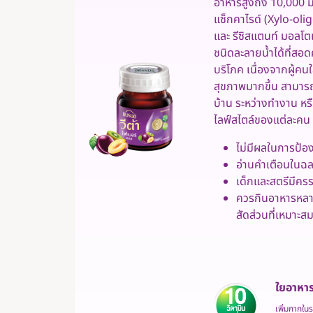
อาหารสูงถึง 10,000 ม
แซ็กคาไรด์ (Xylo-ol
และ รีซิสแตนท์ มอลโต
ชนิดละลายน้ำได้ที่สอ
บริโภค เนื่องจากผู้คนใ
สุขภาพมากขึ้น สามารถ
บ้าน ระหว่างทำงาน หรือ
ไลฟ์สไตล์ของแต่ละคน
ไม่มีผลในการป้อ
อ่านคำเตือนในฉ
เด็กและสตรีมีคร
ควรกินอาหารหลา
สัดส่วนที่เหมาะส
ใยอาหาร
เพิ่มกากใน